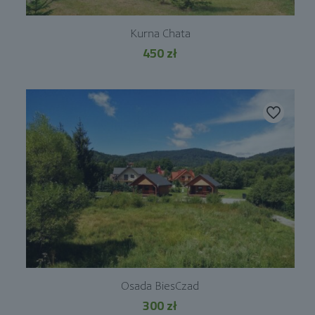
Kurna Chata
450
zł
Osada BiesCzad
300
zł