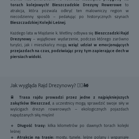
torach kolejowych!
Bieszczadzkie Drezyny Rowerowe
to
atrakcja, która pozwala odkryć ten malowniczy region w
niecodzienny sposób – pedałując po historycznych szynach
Bieszczadzkiej Kolejki Leśnej
.
Każdego lata w Majdanie k. Wetliny odbywa się
Bieszczadzki Rajd
Drezynowy
– wyjątkowe wydarzenie, podczas którego zarówno
turyści, jak i mieszkańcy mogą
wziąć udział w emocjonujących
przejazdach na czas, podziwiając przy tym zapierające dech w
piersiach widoki.
Jak wygląda Rajd Drezynowy?
🚴‍♂️🚂
🚆
Trasa rajdu prowadzi przez jedne z najpiękniejszych
zakątków Bieszczad
, a uczestnicy mogą sprawdzić swoje siły w
wyścigach drezyn rowerowych – ekologicznych pojazdach
napędzanych siłą mięśni!
🔹
Długość trasy:
kilka kilometrów po dawnych torach kolejki
leśnej
🔹
Atrakcje na trasie:
mosty, tunele, leśne polany i wspaniałe