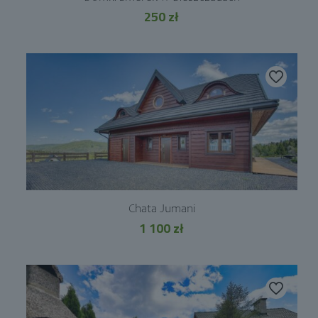
250
zł
Chata Jumani
1 100
zł