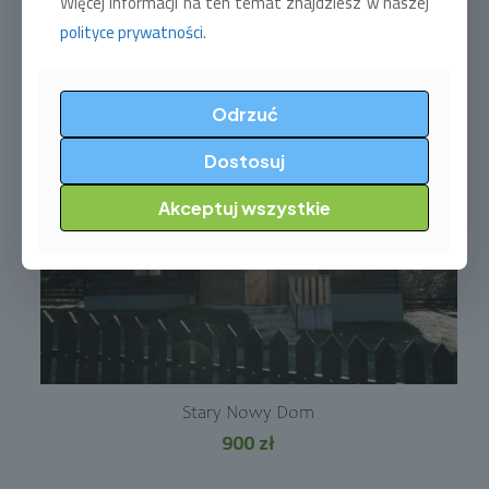
Więcej informacji na ten temat znajdziesz w naszej
Zielone Wzgórze
polityce prywatności.
700
zł
Odrzuć
Dostosuj
Akceptuj wszystkie
Stary Nowy Dom
900
zł